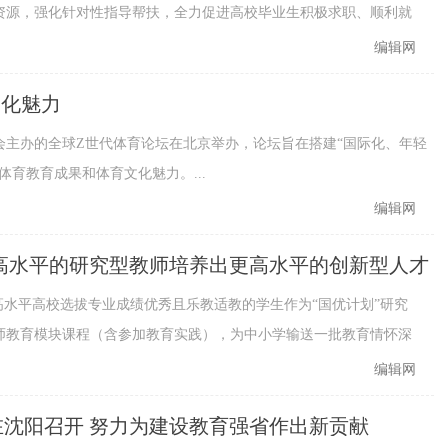
资源，强化针对性指导帮扶，全力促进高校毕业生积极求职、顺利就
编辑网
文化魅力
会主办的全球Z世代体育论坛在北京举办，论坛旨在搭建“国际化、年轻
育教育成果和体育文化魅力。...
编辑网
高水平的研究型教师培养出更高水平的创新型人才
的高水平高校选拔专业成绩优秀且乐教适教的学生作为“国优计划”研究
师教育模块课程（含参加教育实践），为中小学输送一批教育情怀深
.
编辑网
沈阳召开 努力为建设教育强省作出新贡献