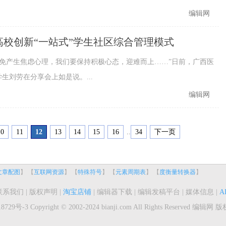
的信息...
编辑网
高校创新“一站式”学生社区综合管理模式
免产生焦虑心理，我们要保持积极心态，迎难而上……”日前，广西医
生刘劳在分享会上如是说。...
编辑网
10
11
12
13
14
15
16
..
34
下一页
文章配图
】 【
互联网资源
】 【
特殊符号
】 【
元素周期表
】 【
度衡量转换器
】
联系我们
|
版权声明
|
淘宝店铺
|
编辑器下载
|
编辑发稿平台
|
媒体信息
|
A
8729号-3
Copyright © 2002-2024 bianji.com All Rights Reserved
编辑网
版