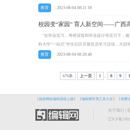
功能等要素，为不同年龄阶段用户提供适合其身心发展
教育
2023-08-04 08:21:18
校园变“家园” 育人新空间——广西
“在毕业实习、考研深造和毕业设计等压力下，难
科大学“一站式”学生社区开展党员学习活动，大四学
教育
2023-08-04 08:20:40
676条
上一页
1
..
8
9
【
超级网络编辑器线上版
】 【
编辑网常用工具大全
】 【
免费
关于我们
|
辽ICP备1901