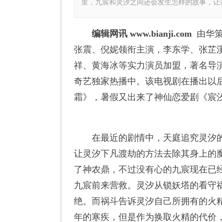
里，九宸和灵汐之间还会发生怎样的故事，让
编辑网讯 www.bianji.com
由华
张震、倪妮领衔主演，李东学、张芷
祥、黄海冰等实力演员加盟，著名导
奇艺独家热播中。该电视剧在播出以
霜》，暑假又出来了神仙恋爱剧《宸
在最近的剧情中，天庭追究灵汐的
让灵汐下凡渡劫的方法去除其身上的
了神农鼎，不过没有心的九宸现在已
九宸前来营救。灵汐从锁妖塔的看守
绝。而祸斗告诉灵汐自己所拥有的火
年的寒疾，但是作为换取火精的代价