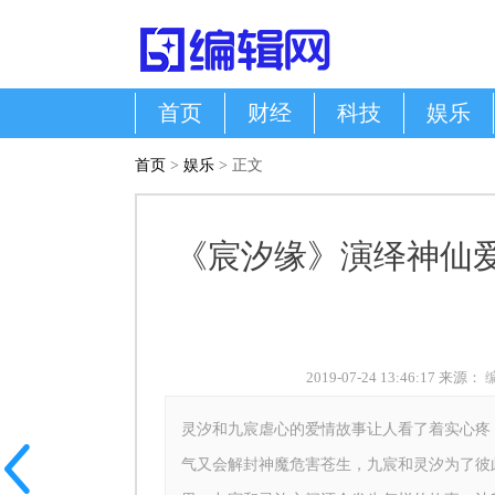
首页
财经
科技
娱乐
首页
>
娱乐
> 正文
《宸汐缘》演绎神仙
2019-07-24 13:46:17 来源：
灵汐和九宸虐心的爱情故事让人看了着实心疼
气又会解封神魔危害苍生，九宸和灵汐为了彼