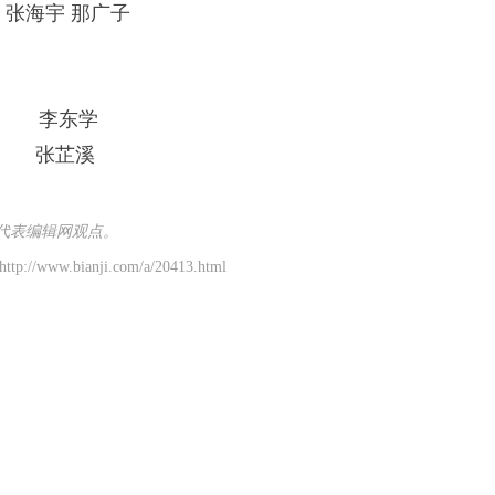
张海宇 那广子
李东学
张芷溪
代表编辑网观点。
p://www.bianji.com/a/20413.html