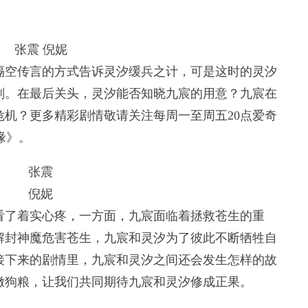
。
张震 倪妮
空传言的方式告诉灵汐缓兵之计，可是这时的灵汐
划。在最后关头，灵汐能否知晓九宸的用意？九宸在
机？更多精彩剧情敬请关注每周一至周五20点爱奇
缘》。
张震
倪妮
了着实心疼，一方面，九宸面临着拯救苍生的重
解封神魔危害苍生，九宸和灵汐为了彼此不断牺牲自
接下来的剧情里，九宸和灵汐之间还会发生怎样的故
撒狗粮，让我们共同期待九宸和灵汐修成正果。