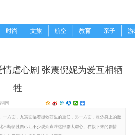
时尚
文旅
航空
教育
亲子
游
爱情虐心剧 张震倪妮为爱互相牺
牲
编辑网
，一方面，九宸面临着拯救苍生的重任，另一方面，灵汐身上的魔
此不断牺牲自己让不少观众直呼这部剧太虐心。在接下来的剧情