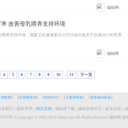
编辑网
率 改善母乳喂养支持环境
支持环境，国家卫生健康委办公厅日前印发关于开展2023年世界
编辑网
4
5
6
7
8
9
10
..
13
下一页
文章配图
】 【
互联网资源
】 【
特殊符号
】 【
元素周期表
】 【
度衡量转换器
】
联系我们
|
版权声明
|
淘宝店铺
|
编辑器下载
|
编辑发稿平台
|
媒体信息
|
A
8729号-3
Copyright © 2002-2024 bianji.com All Rights Reserved
编辑网
版