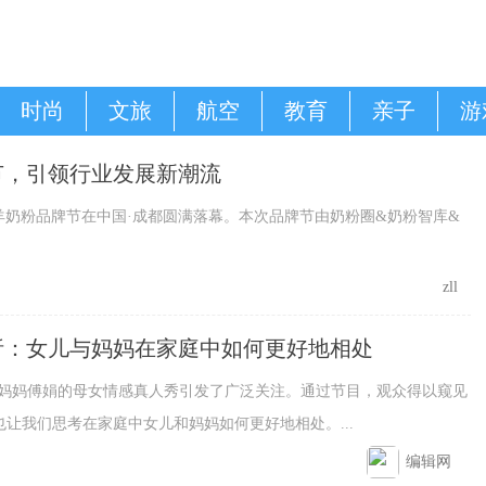
时尚
文旅
航空
教育
亲子
游
节，引领行业发展新潮流
节暨羊奶粉品牌节在中国·成都圆满落幕。本次品牌节由奶粉圈&奶粉智库&
zll
析：女儿与妈妈在家庭中如何更好地相处
与妈妈傅娟的母女情感真人秀引发了广泛关注。通过节目，观众得以窥见
让我们思考在家庭中女儿和妈妈如何更好地相处。...
编辑网