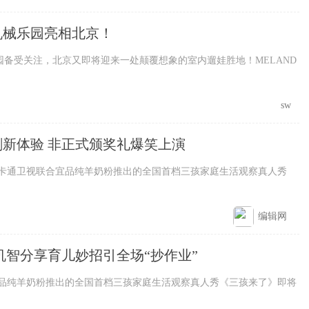
物机械乐园亮相北京！
受关注，北京又即将迎来一处颠覆想象的室内遛娃胜地！MELAND
sw
新体验 非正式颁奖礼爆笑上演
点，金鹰卡通卫视联合宜品纯羊奶粉推出的全国首档三孩家庭生活观察真人秀
编辑网
机智分享育儿妙招引全场“抄作业”
视联合宜品纯羊奶粉推出的全国首档三孩家庭生活观察真人秀《三孩来了》即将