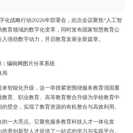
化战略行动20226年部署会，此次会议聚焦“人工智
动教育领域的数字化变革，同时发布国家智慧教育公
注入强劲数字动力，开启教育发展全新篇章。
源：编辑网图片分享系统
格局
来智能化升级，这一举措紧密围绕服务教育强国重
础教育、职业教育、高等教育整合升级为学校教育中
间的壁垒，实现了教育资源的有机整合与高效利用。
的一大亮点。它聚焦服务教育科技人才一体化发
为培养创新型人才提供了一站式的学习与实践平台。