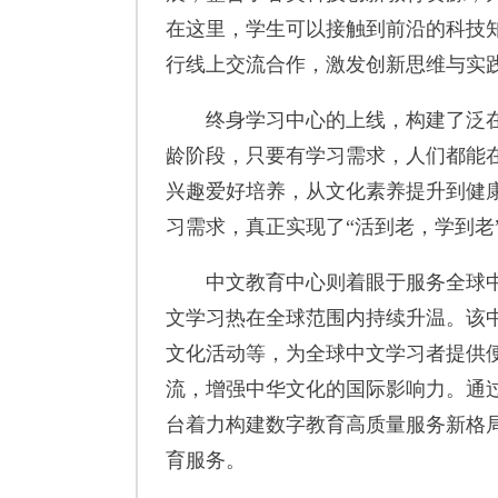
在这里，学生可以接触到前沿的科技
行线上交流合作，激发创新思维与实
终身学习中心的上线，构建了泛在
龄阶段，只要有学习需求，人们都能
兴趣爱好培养，从文化素养提升到健
习需求，真正实现了“活到老，学到老
中文教育中心则着眼于服务全球中
文学习热在全球范围内持续升温。该
文化活动等，为全球中文学习者提供
流，增强中华文化的国际影响力。通
台着力构建数字教育高质量服务新格
育服务。