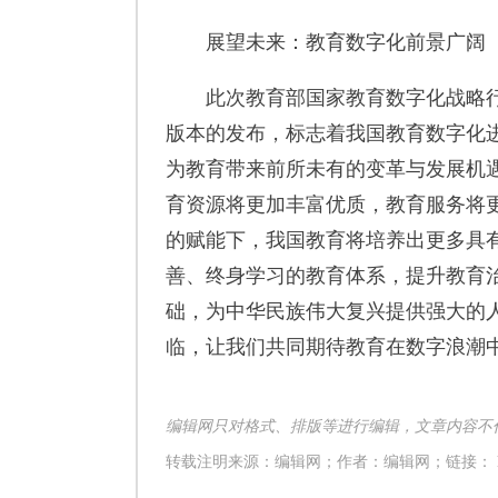
展望未来：教育数字化前景广阔
此次教育部国家教育数字化战略行动
版本的发布，标志着我国教育数字化进
为教育带来前所未有的变革与发展机
育资源将更加丰富优质，教育服务将
的赋能下，我国教育将培养出更多具
善、终身学习的教育体系，提升教育
础，为中华民族伟大复兴提供强大的
临，让我们共同期待教育在数字浪潮
编辑网只对格式、排版等进行编辑，文章内容不
转载注明来源：编辑网；作者：
编辑网
；链接： htt