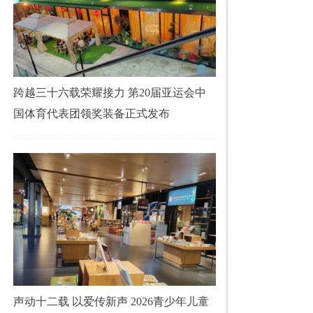
跨越三十六载荣耀接力 第20届亚运会中
国体育代表团领奖装备正式发布
声动十二载 以爱传新声 2026青少年儿童