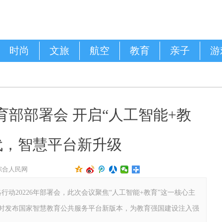
时尚
文旅
航空
教育
亲子
游
育部部署会 开启“人工智能+教
代，智慧平台新升级
源： 综合人民网
动20226年部署会，此次会议聚焦“人工智能+教育”这一核心主
时发布国家智慧教育公共服务平台新版本，为教育强国建设注入强