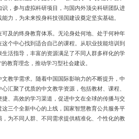
知识，参与虚拟科研项目，与国内外顶尖科研团队进
践能力，为未来投身科技强国建设奠定坚实基础。
可及的终身教育体系。无论身处何地、处于何种年
在这个中心找到适合自己的课程。从职业技能培训到
康生活指导，丰富的资源满足了不同人群多样化的学
”的教育理念，推动学习型社会建设。
文教学需求。随着中国国际影响力的不断提升，中
中心汇聚了优质的中文教学资源，包括教材、课程、
便捷、高效的学习渠道，促进中文在全球的传播与交
过这三个全新中心的上线，国家智慧教育公共服务平
局，为不同人群、不同需求提供精准化、个性化的教