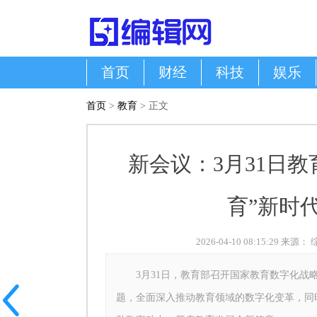
首页
财经
科技
娱乐
首页
>
教育
> 正文
新会议：3月31日教
育”新时
2026-04-10 08:15:29 来
3月31日，教育部召开国家教育数字化战略行
题，全面深入推动教育领域的数字化变革，同